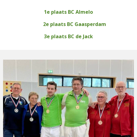
1e plaats BC Almelo
2e plaats BC Gaasperdam
3e plaats BC de Jack