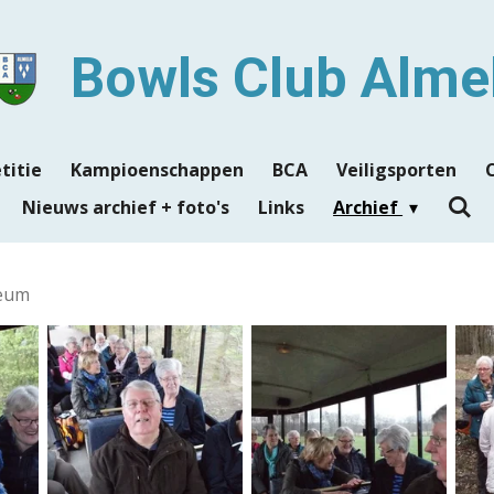
Bowls Club Alme
titie
Kampioenschappen
BCA
Veiligsporten
Nieuws archief + foto's
Links
Archief
leum