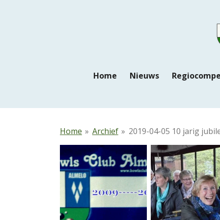
Ga
direct
naar
de
hoofdinhoud
Home
Nieuws
Regiocompe
Home
»
Archief
»
2019-04-05 10 jarig jubi