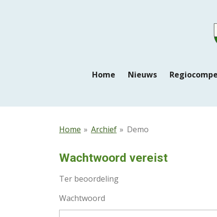
Ga
direct
naar
de
hoofdinhoud
Home
Nieuws
Regiocompe
Home
»
Archief
»
Demo
Wachtwoord vereist
Ter beoordeling
Wachtwoord