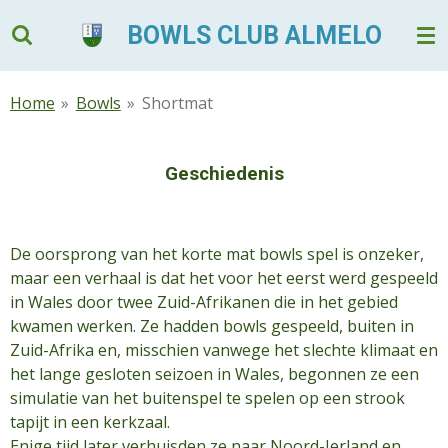
Ga
BOWLS CLUB ALMELO
direct
naar
de
Home
»
Bowls
»
Shortmat
hoofdinhoud
Geschiedenis
De oorsprong van het korte mat bowls spel is onzeker,
maar een verhaal is dat het voor het eerst werd gespeeld
in Wales door twee Zuid-Afrikanen die in het gebied
kwamen werken. Ze hadden bowls gespeeld, buiten in
Zuid-Afrika en, misschien vanwege het slechte klimaat en
het lange gesloten seizoen in Wales, begonnen ze een
simulatie van het buitenspel te spelen op een strook
tapijt in een kerkzaal.
Enige tijd later verhuisden ze naar Noord-Ierland en