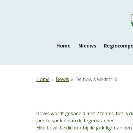
Ga
direct
naar
de
hoofdinhoud
Home
Nieuws
Regiocompe
Home
»
Bowls
»
De bowls wedstrijd
Bowls wordt
ge
speeld
met 2 teams; het is d
jack te spelen dan de tegenstander.
Elke bowl die dichter bij de jack ligt dan e