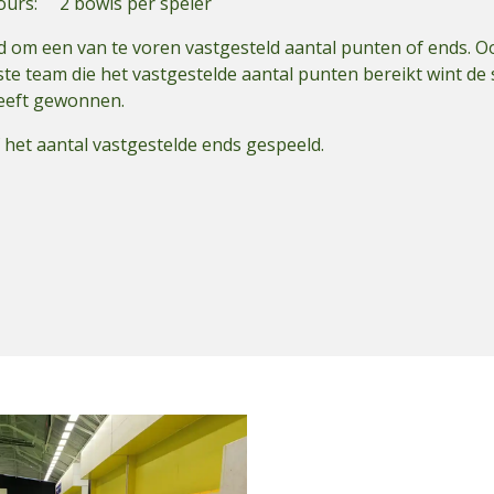
ours: 2 bowls per speler
d om een van te voren vastgesteld aantal punten of ends. O
te team die het vastgestelde aantal punten bereikt wint de 
heeft gewonnen.
f het aantal vastgestelde ends gespeeld.